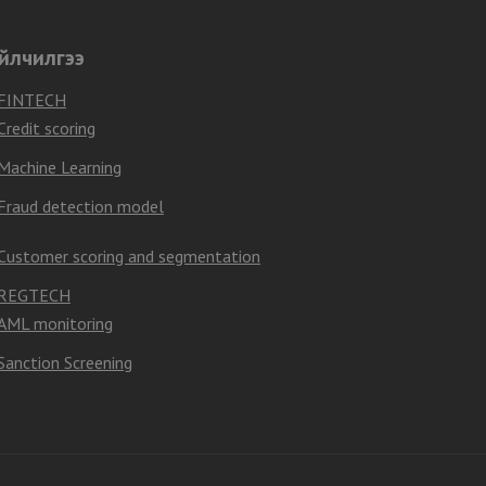
йлчилгээ
FINTECH
Credit scoring
Machine Learning
Fraud detection model
Customer scoring and segmentation
REGTECH
AML monitoring
Sanction Screening