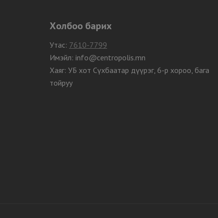
Холбоо барих
Утас:
7610-7799
Имэйл: info@centropolis.mn
Хаяг: УБ хот Сүхбаатар дүүрэг, 6-р хороо, бага
тойруу