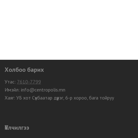
Холбоо барих
Утас:
7610-7799
Имэйл: info@centropolis.mn
Хаяг: УБ хот Сүхбаатар дүүрэг, 6-р хороо, бага тойруу
Үйлчилгээ